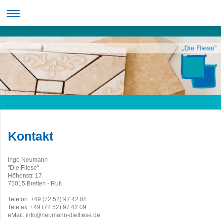
Kontakt
Ingo Neumann
"Die Fliese"
Höhenstr. 17
75015 Bretten - Ruit
Telefon: +49 (72 52) 97 42 08
Telefax: +49 (72 52) 97 42 09
eMail: info@neumann-diefliese.de